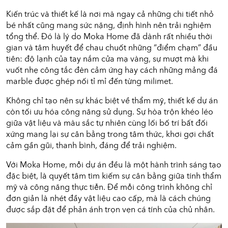
Kiến trúc và thiết kế là nơi mà ngay cả những chi tiết nhỏ
bé nhất cũng mang sức nặng, định hình nên trải nghiệm
tổng thể. Đó là lý do Moka Home đã dành rất nhiều thời
gian và tâm huyết để chau chuốt những “điểm chạm” đầu
tiên: độ lạnh của tay nắm cửa mạ vàng, sự mượt mà khi
vuốt nhẹ công tắc đèn cảm ứng hay cách những mảng đá
marble được ghép nối tỉ mỉ đến từng milimet.
Không chỉ tạo nên sự khác biệt về thẩm mỹ, thiết kế dự án
còn tối ưu hóa công năng sử dụng. Sự hòa trộn khéo léo
giữa vật liệu và màu sắc tự nhiên cùng lối bố trí bất đối
xứng mang lại sự cân bằng trong tâm thức, khơi gợi chất
cảm gần gũi, thanh bình, đáng để trải nghiệm.
Với Moka Home, mỗi dự án đều là một hành trình sáng tạo
đặc biệt, là quyết tâm tìm kiếm sự cân bằng giữa tính thẩm
mỹ và công năng thực tiễn. Để mỗi công trình không chỉ
đơn giản là nhét đầy vật liệu cao cấp, mà là cách chúng
được sắp đặt để phản ánh trọn vẹn cá tính của chủ nhân.