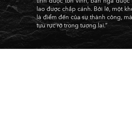
tính được tôn vinh, bản ngã được
lao được chắp cánh. Bởi lẽ, một k
là điểm đến của sự thành công, m
tựu rực rỡ trong tương lai.”