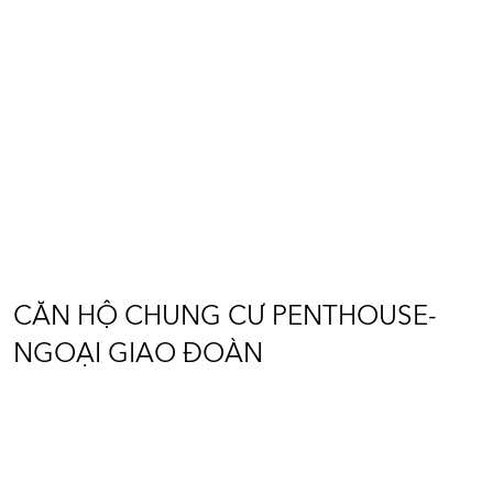
CĂN HỘ CHUNG CƯ
PENTHOUSE-NGOẠI GIAO
ĐOÀN
Diện tích: 240m2
Vị trí: Han Jardin - Ngoại Giao Đoàn, Hà Nội
CĂN HỘ CHUNG CƯ PENTHOUSE-
NGOẠI GIAO ĐOÀN