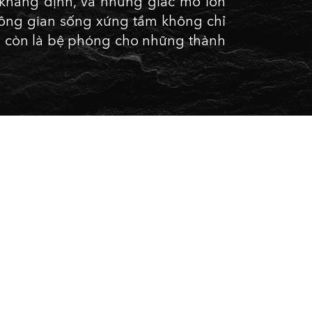
 khẳng định, và những giấc mơ lớn
hông gian sống xứng tầm không chỉ
à còn là bệ phóng cho những thành