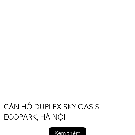
CĂN HỘ DUPLEX SKY OASIS
ECOPARK, HÀ NỘI
Diện tích: 230m2
Vị trí: Sky Oasis Ecopark - Hà Nội
CĂN HỘ DUPLEX SKY OASIS
ECOPARK, HÀ NỘI
Xem thêm