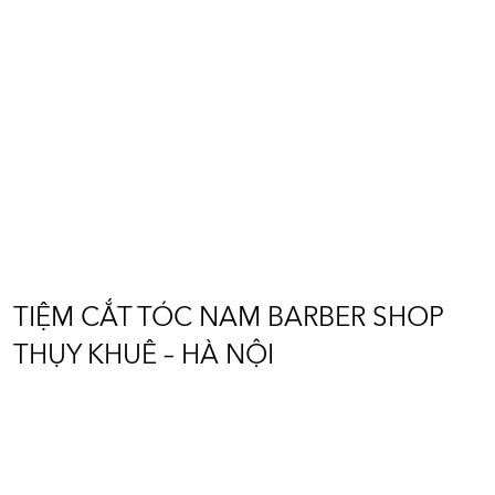
TIỆM CẮT TÓC NAM BARBER
SHOP THỤY KHUÊ – HÀ NỘI
Diện tích: 50m2
Vị trí: Thụy Khuê - Hà Nội
TIỆM CẮT TÓC NAM BARBER SHOP
THỤY KHUÊ – HÀ NỘI