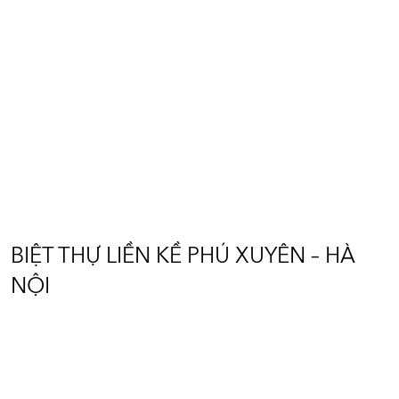
BIỆT THỰ LIỀN KỀ PHÚ XUYÊN
– HÀ NỘI
Diện tích: 200m2
Vị trí: Phú Xuyên - Hà Nội
BIỆT THỰ LIỀN KỀ PHÚ XUYÊN – HÀ
NỘI