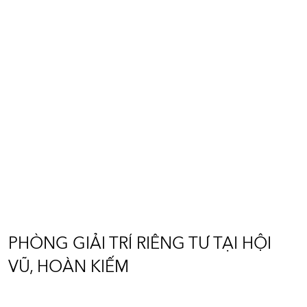
PHÒNG GIẢI TRÍ RIÊNG TƯ
TẠI HỘI VŨ, HOÀN KIẾM
Diện tích: 80m2
Vị trí: Hoàn Kiếm - Hà Nội
PHÒNG GIẢI TRÍ RIÊNG TƯ TẠI HỘI
VŨ, HOÀN KIẾM