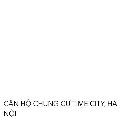
CĂN HỘ CHUNG CƯ TIME
CITY, HÀ NỘI
Diện tích: 110m2
Vị trí: Time city - Hà Nội
CĂN HỘ CHUNG CƯ TIME CITY, HÀ
NỘI