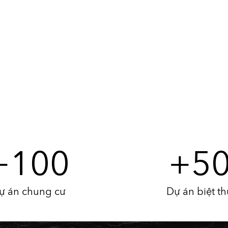
+
100
+
5
ự án chung cư
Dự án biệt th