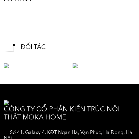
ĐỐI TÁC
CÔNG TY CỔ PHẦN KIẾN TRÚC NỘI
THẤT MOKA HOME
Số 41, Galaxy 4, KĐT Ngân Hà, Vạn Phúc, Hà Đông, Hà
Nội.