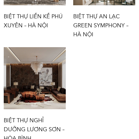
200m2
Diện tích:
Vị trí: Phú Xuyên
Vị trí:
- Hà Nội
BIỆT THỰ LIỀN KỀ PHÚ
BIỆT THỰ AN LẠC
XUYÊN – HÀ NỘI
GREEN SYMPHONY –
HÀ NỘI
BIỆT THỰ
NGHỈ
DƯỠNG
LƯƠNG
SƠN – HÒA
BÌNH
Diện tích:
BIỆT THỰ NGHỈ
350m2
DƯỠNG LƯƠNG SƠN –
Vị trí: Lương Sơn
- Hòa Bình
HÒA BÌNH