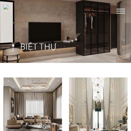
BIỆT THỰ
BIỆT THỰ
BIỆT THỰ
LIỀN KỀ PHÚ
AN LẠC
XUYÊN – HÀ
GREEN
NỘI
SYMPHONY
– HÀ NỘI
Diện tích: